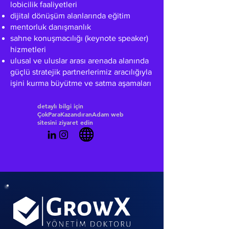
lobicilik faaliyetleri
dijital dönüşüm alanlarında eğitim
mentorluk danışmanlık
sahne konuşmacılığı (keynote speaker)
hizmetleri
ulusal ve uluslar arası arenada alanında
güçlü stratejik partnerlerimiz aracılığıyla
işini kurma büyütme ve satma aşamaları
detaylı bilgi için
ÇokParaKazandıranAdam web
sitesini ziyaret edin