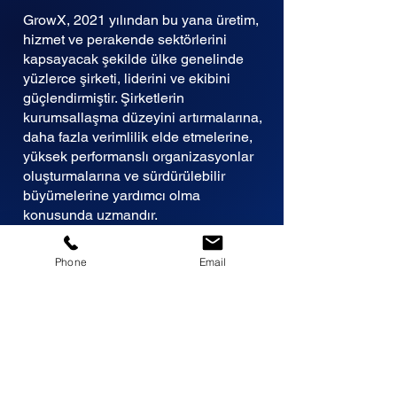
GrowX, 2021 yılından bu yana üretim,
hizmet ve perakende sektörlerini
kapsayacak şekilde ülke genelinde
yüzlerce şirketi, liderini ve ekibini
güçlendirmiştir. Şirketlerin
kurumsallaşma düzeyini artırmalarına,
daha fazla verimlilik elde etmelerine,
yüksek performanslı organizasyonlar
oluşturmalarına ve sürdürülebilir
büyümelerine yardımcı olma
konusunda uzmandır.
Genel Merkez:
Phone
Email
Adalet Mah. Manas Bul. Folkart Towers
No:47/B K:26 D:2601 Bayraklı / İzmir /
Türkiye
iletisim@growx.com.tr
0 232 218 19 69