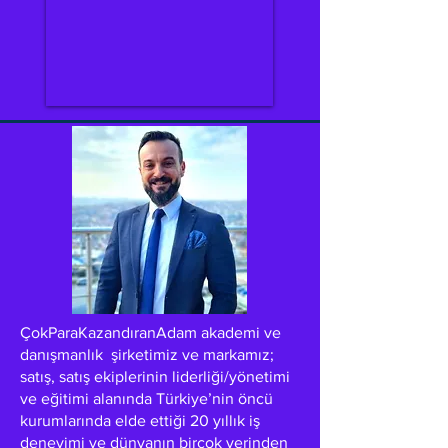
ÇokParaKazandıranAdam akademi ve
danışmanlık şirketimiz ve markamız;
satış, satış ekiplerinin liderliği/yönetimi
ve eğitimi alanında Türkiye’nin öncü
kurumlarında elde ettiği 20 yıllık iş
deneyimi ve dünyanın birçok yerinden