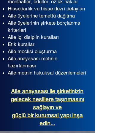
menfaatler, ödüller, özlük haklar
Hissedarlık ve hisse devri detayları
Aile üyelerine temettü dağıtma
Aile üyelerinin şirkete borçlanma
kriterleri
Aile içi disiplin kuralları
Etik kurallar
Aile meclisi oluşturma
Aile anayasası metinin
hazırlanması
Aile metnin hukuksal düzenlemeleri
Aile anayasası ile şirketinizin
gelecek nesillere taşınmasını
sağlayın ve
güçlü bir kurumsal yapı inşa
edin...