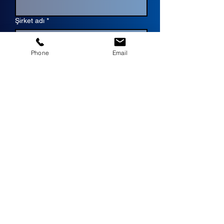
Şirket adı
*
Phone
Email
Pozisyon
*
Email
*
Telefon
*
Mesajınız
*
Gönder