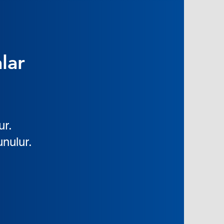
lar
ur.
sunulur.