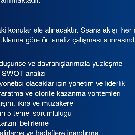
llanılmaktadır.
i konular ele alınacaktır. Seans akışı, her 
uklarına göre ön analiz çalışması sonrasında
düşünce ve davranışlarımızla yüzleşme
l SWOT analizi
 yönetici olacaklar için yönetim ve liderlik
aratma ve otorite kazanma yöntemleri
letişim, ikna ve müzakere
in 5 temel sorumluluğu
 tarzını belirleme
elirleme ve hedeflere inandırma