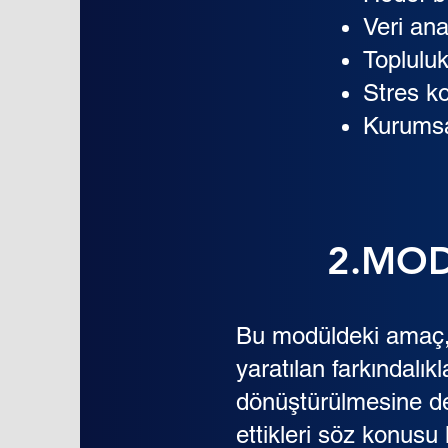
Veri ana
Toplulu
Stres k
Kurumsa
2.MOD
Bu modüldeki amaç, bi
yaratılan farkındalı
dönüştürülmesine des
ettikleri söz konusu 