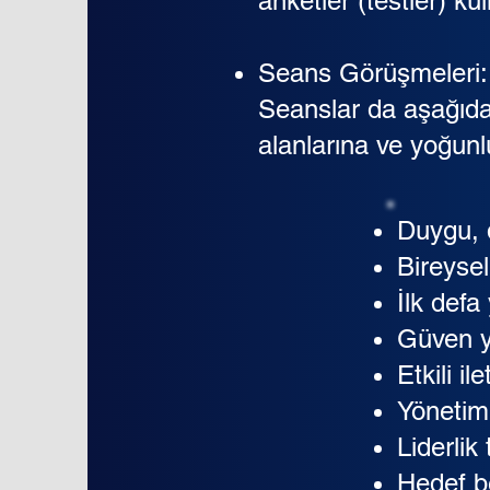
anketler (testler) ku
Seans Görüşmeleri:
Seanslar da aşağıdak
alanlarına ve yoğunl
Duygu, 
Bireyse
İlk defa
Güven y
Etkili i
Yönetim
Liderlik
Hedef b