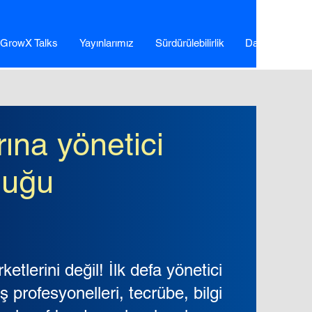
GrowX Talks
Yayınlarımız
Sürdürülebilirlik
Daha Fazla
rına yönetici
luğu
rketlerini değil! İlk defa yönetici
ş profesyonelleri, tecrübe, bilgi