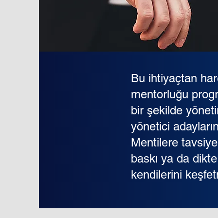
Bu ihtiyaçtan har
mentorluğu progra
bir şekilde yönet
yönetici adayları
Mentilere tavsiye
baskı ya da dikt
kendilerini keşfet