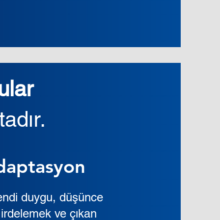
ular
dır.​
Adaptasyon
kendi duygu, düşünce
e irdelemek ve çıkan