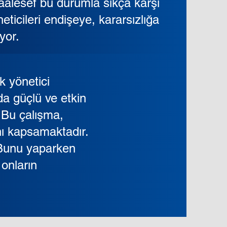
aalesef bu durumla sıkça karşı
eticileri endişeye, kararsızlığa
iyor.
k yönetici
da güçlü ve etkin
. Bu çalışma,
nı kapsamaktadır.
. Bunu yaparken
onların